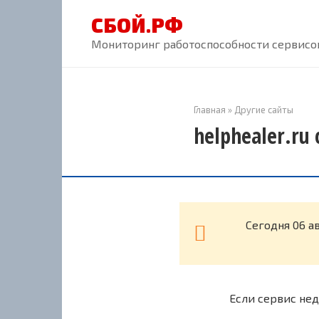
Перейти
СБОЙ.РФ
к
контенту
Мониторинг работоспособности сервисов
Главная
»
Другие сайты
helphealer.ru
Cегодня 06 а
Если сервис нед