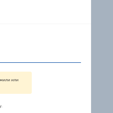
ружили или
у.