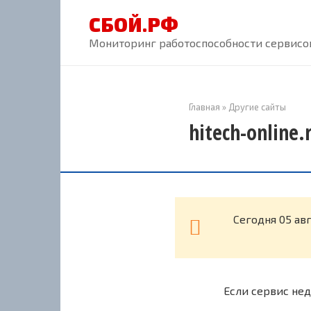
Перейти
СБОЙ.РФ
к
контенту
Мониторинг работоспособности сервисов
Главная
»
Другие сайты
hitech-online
Cегодня 05 ав
Если сервис нед