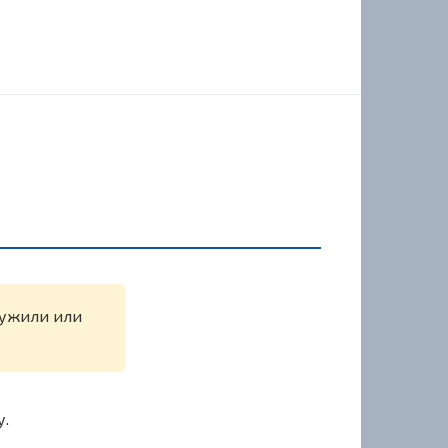
аружили или
у.