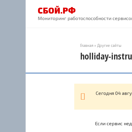
Перейти
СБОЙ.РФ
к
контенту
Мониторинг работоспособности сервисов
Главная
»
Другие сайты
holliday-inst
Cегодня 04 авгу
Если сервис нед