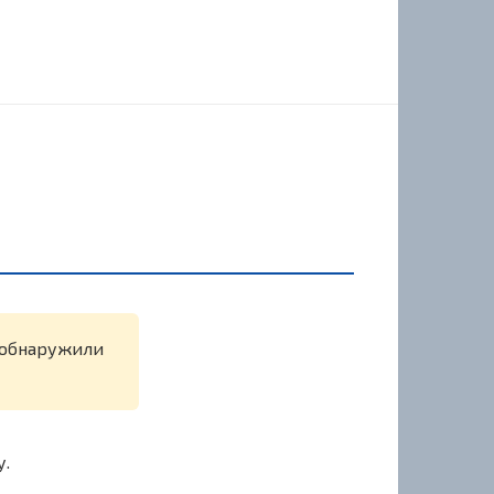
е обнаружили
у.