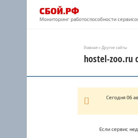
Перейти
СБОЙ.РФ
к
контенту
Мониторинг работоспособности сервисов
Главная
»
Другие сайты
hostel-zoo.ru
Cегодня 06 а
Если сервис нед