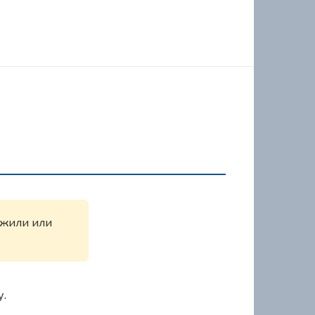
ружили или
у.