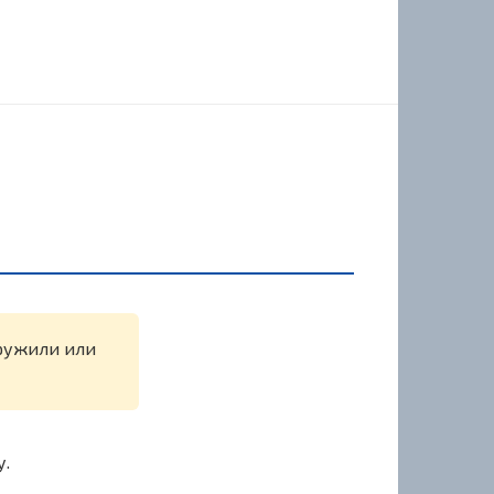
аружили или
у.