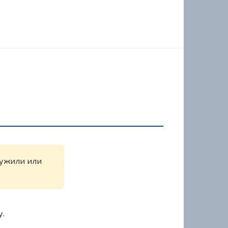
ружили или
у.