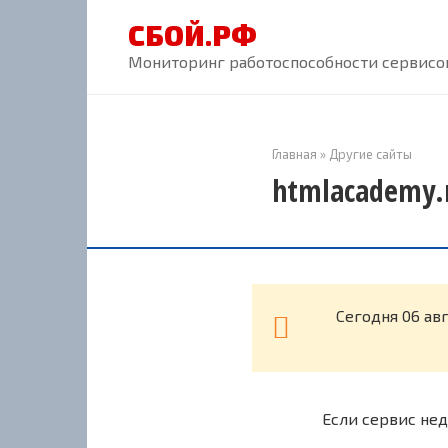
Перейти
СБОЙ.РФ
к
контенту
Мониторинг работоспособности сервисов
Главная
»
Другие сайты
htmlacademy.r
Cегодня 06 ав
Если сервис нед