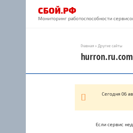
Перейти
СБОЙ.РФ
к
контенту
Мониторинг работоспособности сервисов
Главная
»
Другие сайты
hurron.ru.com
Cегодня 06 а
Если сервис нед