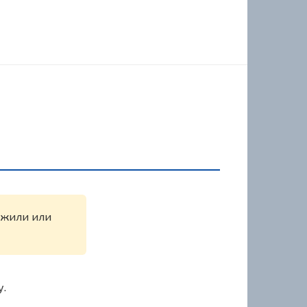
ружили или
у.