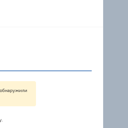
е обнаружили
у.