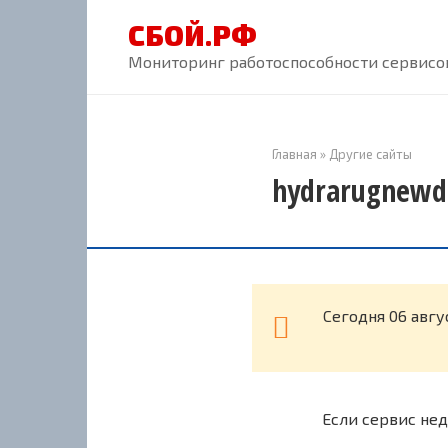
Перейти
СБОЙ.РФ
к
контенту
Мониторинг работоспособности сервисов
Главная
»
Другие сайты
hydrarugnewdl
Cегодня 06 авгу
Если сервис нед