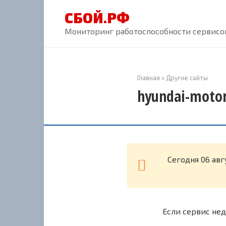
Перейти
СБОЙ.РФ
к
контенту
Мониторинг работоспособности сервисов
Главная
»
Другие сайты
hyundai-motor
Cегодня 06 авг
Если сервис нед