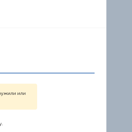
аружили или
у.