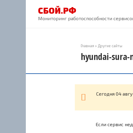
Перейти
СБОЙ.РФ
к
контенту
Мониторинг работоспособности сервисов
Главная
»
Другие сайты
hyundai-sura-
Cегодня 04 авгу
Если сервис нед