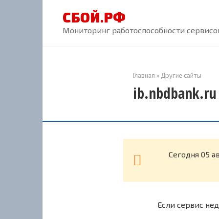
Перейти
СБОЙ.РФ
к
контенту
Мониторинг работоспособности сервисов
Главная
»
Другие сайты
ib.nbdbank.ru
Cегодня 05 а
Если сервис нед