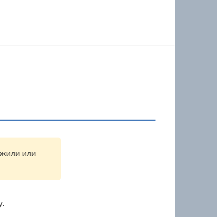
ружили или
у.