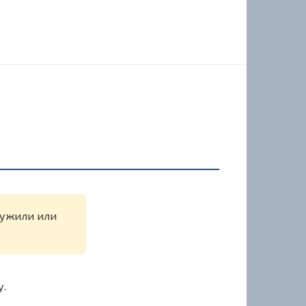
аружили или
у.