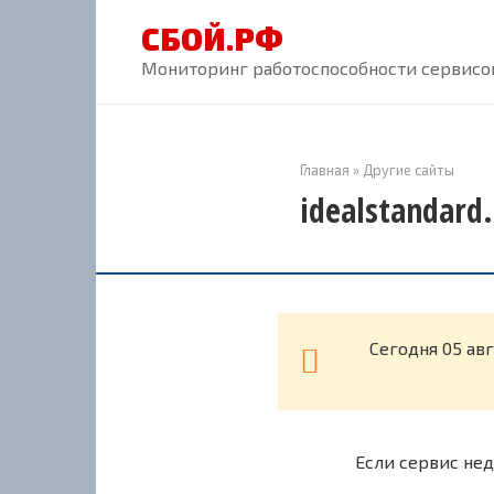
Перейти
СБОЙ.РФ
к
контенту
Мониторинг работоспособности сервисов
Главная
»
Другие сайты
idealstandard
Cегодня 05 авг
Если сервис нед