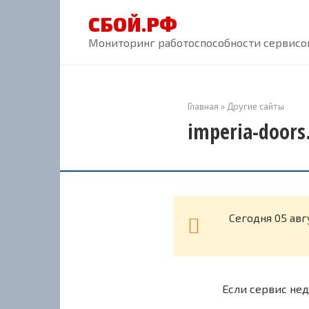
Перейти
СБОЙ.РФ
к
контенту
Мониторинг работоспособности сервисов
Главная
»
Другие сайты
imperia-doors
Cегодня 05 авг
Если сервис нед