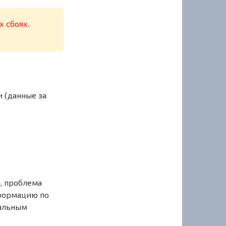
х сбоях.
и (данные за
, проблема
нформацию по
иальным