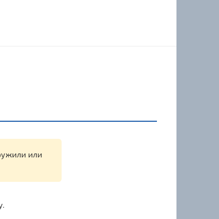
аружили или
у.