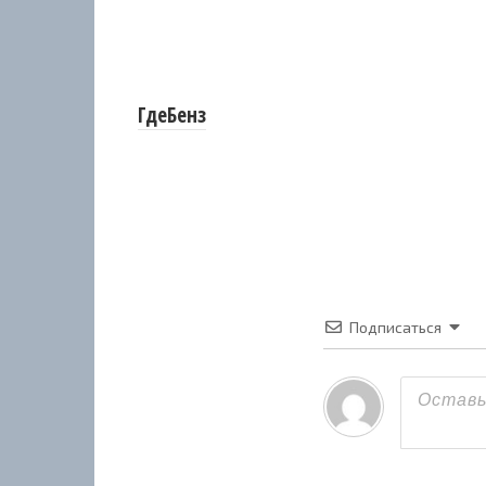
ГдеБенз
Подписаться