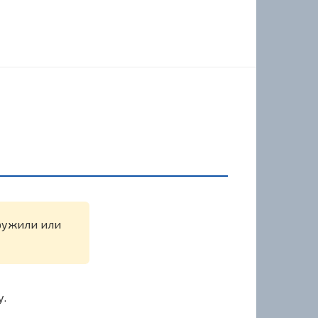
аружили или
у.