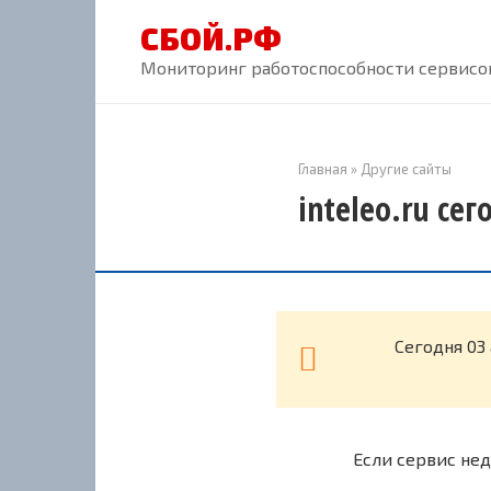
Перейти
СБОЙ.РФ
к
контенту
Мониторинг работоспособности сервисов
Главная
»
Другие сайты
inteleo.ru се
Cегодня 03 
Если сервис нед