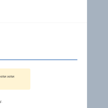
жили или
у.