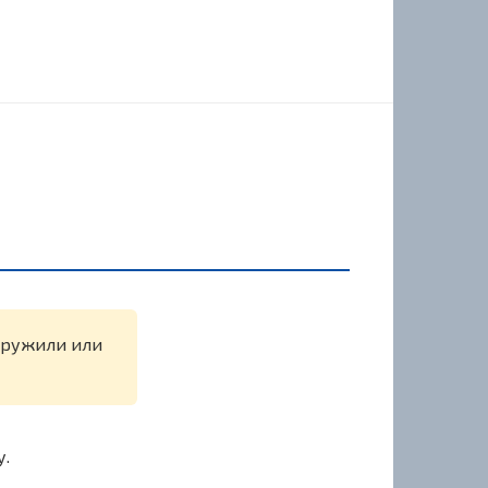
наружили или
у.