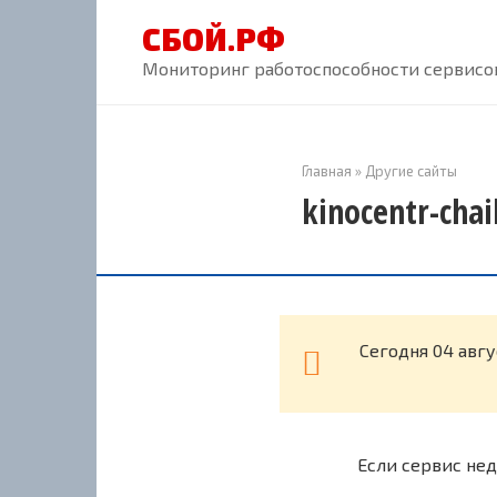
Перейти
СБОЙ.РФ
к
контенту
Мониторинг работоспособности сервисов
Главная
»
Другие сайты
kinocentr-cha
Cегодня 04 авгу
Если сервис нед