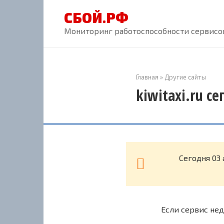
Перейти
СБОЙ.РФ
к
контенту
Мониторинг работоспособности сервисов
Главная
»
Другие сайты
kiwitaxi.ru с
Cегодня 03 
Если сервис нед