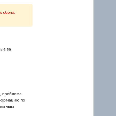
х сбоях.
ные за
, проблема
нформацию по
иальным