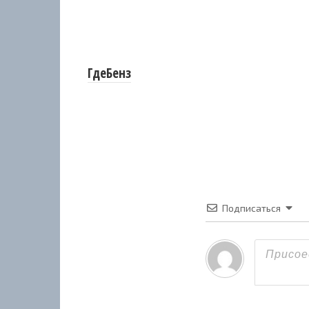
ГдеБенз
Подписаться