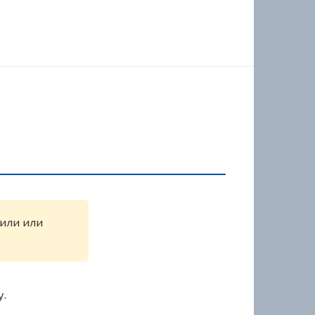
жили или
у.