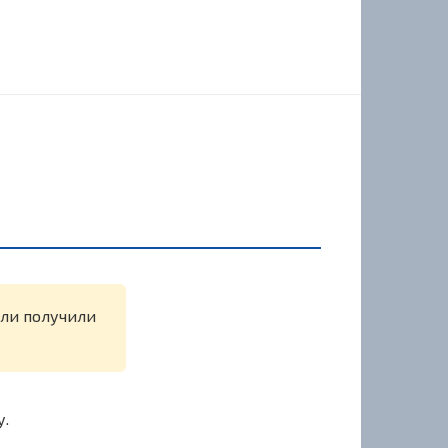
или получили
у.