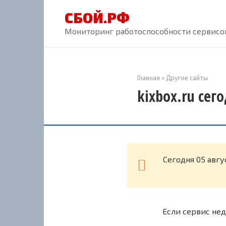
Перейти
СБОЙ.РФ
к
контенту
Мониторинг работоспособности сервисов
Главная
»
Другие сайты
kixbox.ru сег
Cегодня 05 авгу
Если сервис нед