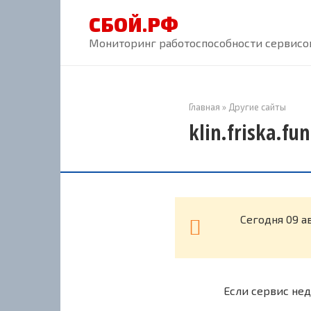
Перейти
СБОЙ.РФ
к
контенту
Мониторинг работоспособности сервисов
Главная
»
Другие сайты
klin.friska.fu
Cегодня 09 а
Если сервис нед