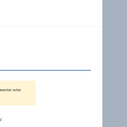
ужили или
у.