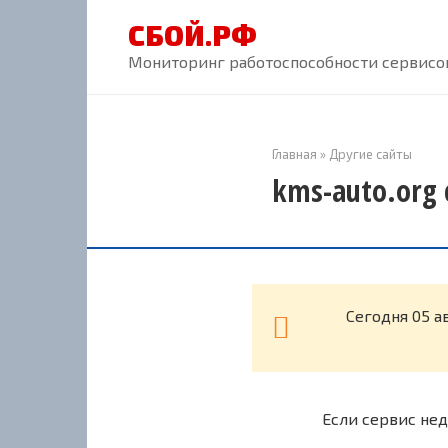
Перейти
СБОЙ.РФ
к
контенту
Мониторинг работоспособности сервисов
Главная
»
Другие сайты
kms-auto.org 
Cегодня 05 а
Если сервис нед