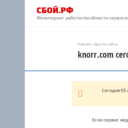
Перейти
СБОЙ.РФ
к
контенту
Мониторинг работоспособности сервисов
Главная
»
Другие сайты
knorr.com сег
Cегодня 05 
Если сервис нед