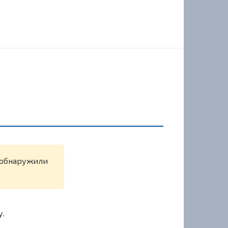
е обнаружили
у.