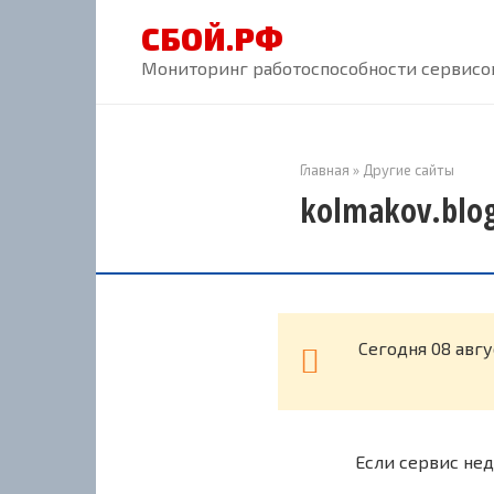
Перейти
СБОЙ.РФ
к
контенту
Мониторинг работоспособности сервисов
Главная
»
Другие сайты
kolmakov.blog
Cегодня 08 авгу
Если сервис нед