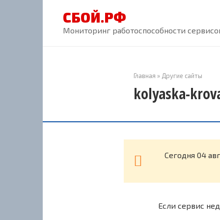
Перейти
СБОЙ.РФ
к
контенту
Мониторинг работоспособности сервисов
Главная
»
Другие сайты
kolyaska-krov
Cегодня 04 авг
Если сервис нед