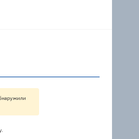
 обнаружили
у.