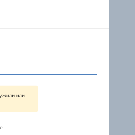
аружили или
у.