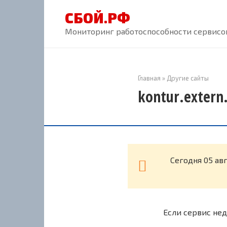
Перейти
СБОЙ.РФ
к
контенту
Мониторинг работоспособности сервисов
Главная
»
Другие сайты
kontur.extern
Cегодня 05 ав
Если сервис нед