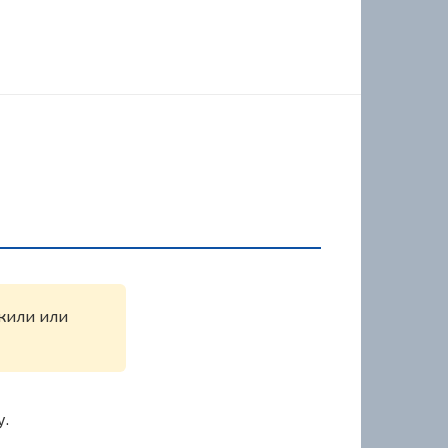
ужили или
у.