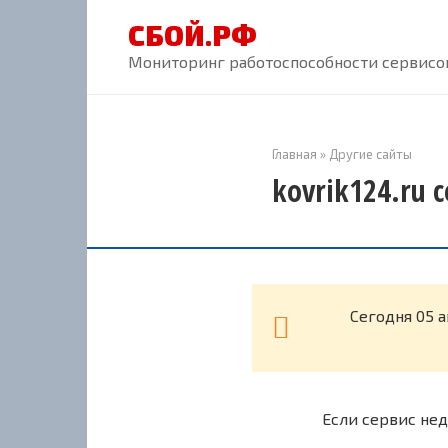
Перейти
СБОЙ.РФ
к
контенту
Мониторинг работоспособности сервисов
Главная
»
Другие сайты
kovrik124.ru 
Cегодня 05 а
Если сервис нед