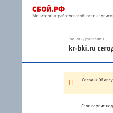
Перейти
СБОЙ.РФ
к
контенту
Мониторинг работоспособности сервисов
Главная
»
Другие сайты
kr-bki.ru сег
Cегодня 06 авгу
Если сервис нед