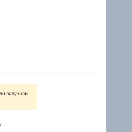
или получили
у.