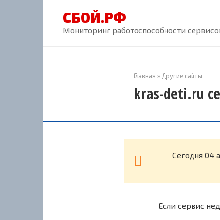
Перейти
СБОЙ.РФ
к
контенту
Мониторинг работоспособности сервисов
Главная
»
Другие сайты
kras-deti.ru 
Cегодня 04 а
Если сервис нед