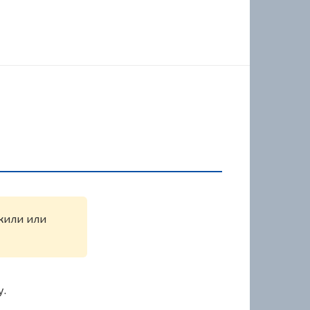
ужили или
у.