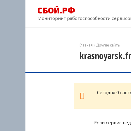
Перейти
СБОЙ.РФ
к
контенту
Мониторинг работоспособности сервисов
Главная
»
Другие сайты
krasnoyarsk.f
Cегодня 07 авг
Если сервис нед