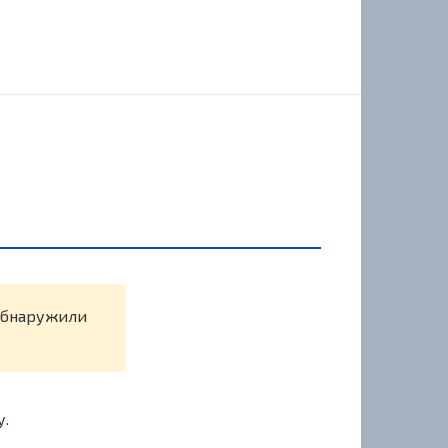
 обнаружили
у.