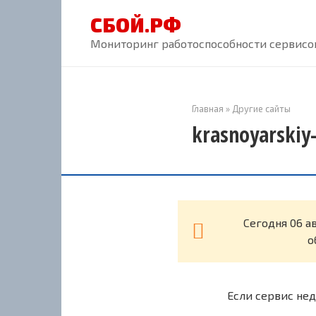
Перейти
СБОЙ.РФ
к
контенту
Мониторинг работоспособности сервисов
Главная
»
Другие сайты
krasnoyarskiy
Cегодня 06 ав
о
Если сервис нед