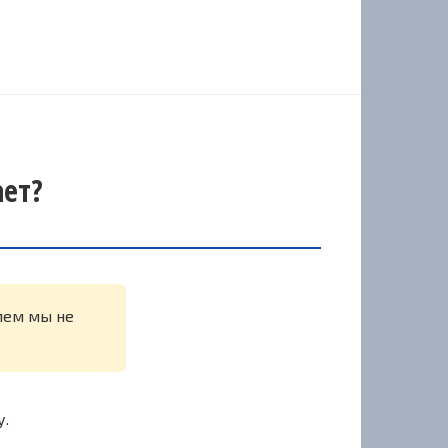
ает?
блем мы не
у.