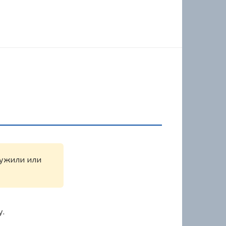
аружили или
у.