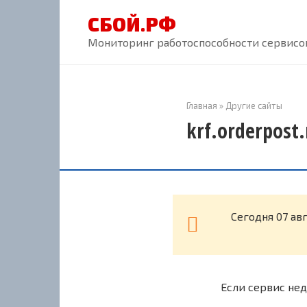
Перейти
СБОЙ.РФ
к
контенту
Мониторинг работоспособности сервисов
Главная
»
Другие сайты
krf.orderpost
Cегодня 07 ав
Если сервис нед