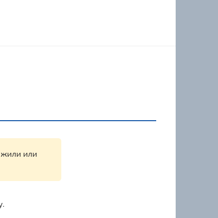
ружили или
у.