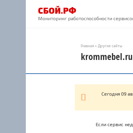
Перейти
СБОЙ.РФ
к
контенту
Мониторинг работоспособности сервисов
Главная
»
Другие сайты
krommebel.ru
Cегодня 09 а
Если сервис нед