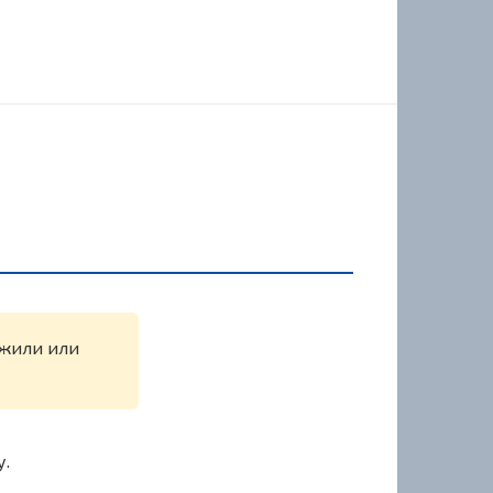
ужили или
у.