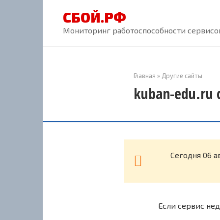
Перейти
СБОЙ.РФ
к
контенту
Мониторинг работоспособности сервисов
Главная
»
Другие сайты
kuban-edu.ru 
Cегодня 06 а
Если сервис нед