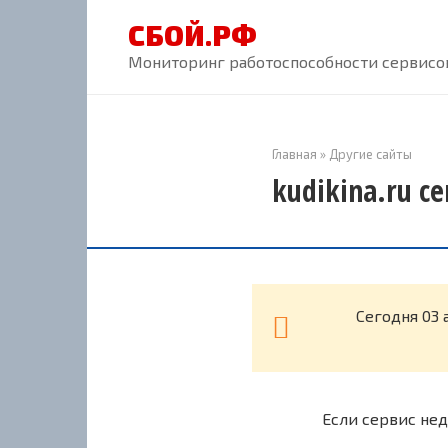
Перейти
СБОЙ.РФ
к
контенту
Мониторинг работоспособности сервисов
Главная
»
Другие сайты
kudikina.ru с
Cегодня 03 
Если сервис нед