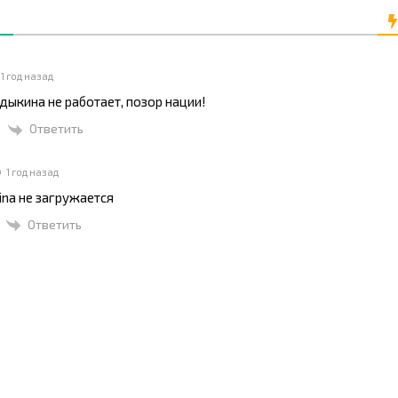
1 год назад
дыкина не работает, позор нации!
Ответить
1 год назад
kina не загружается
Ответить