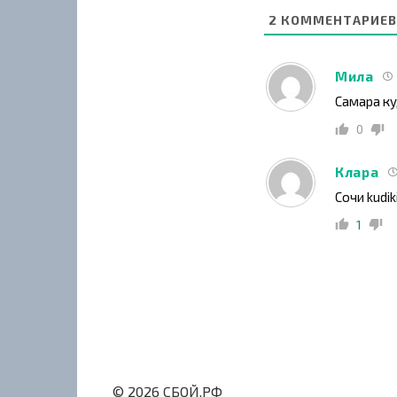
2
КОММЕНТАРИЕВ
Мила
Самара ку
0
Клара
Сочи kudi
1
© 2026 СБОЙ.РФ