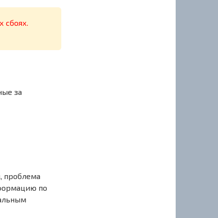
х сбоях.
ные за
, проблема
нформацию по
иальным