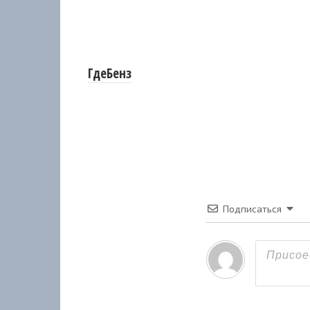
ГдеБенз
Подписаться