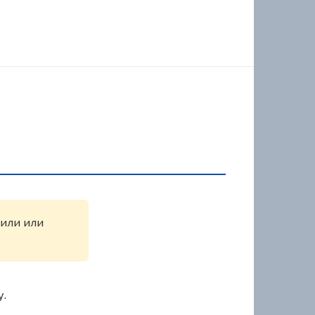
жили или
у.