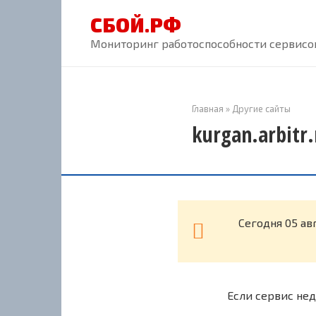
Перейти
СБОЙ.РФ
к
контенту
Мониторинг работоспособности сервисов
Главная
»
Другие сайты
kurgan.arbitr
Cегодня 05 ав
Если сервис нед