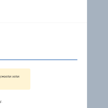
аружили или
у.