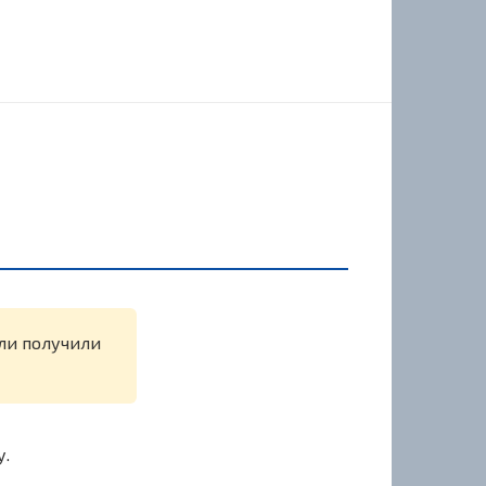
или получили
у.