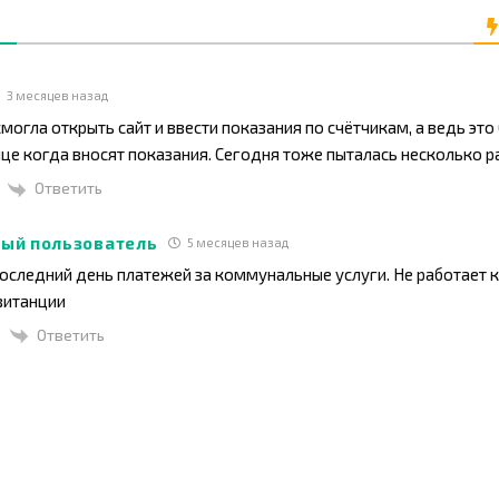
3 месяцев назад
смогла открыть сайт и ввести показания по счётчикам, а ведь это
це когда вносят показания. Сегодня тоже пыталась несколько ра
Ответить
ый пользователь
5 месяцев назад
оследний день платежей за коммунальные услуги. Не работает к
витанции
Ответить