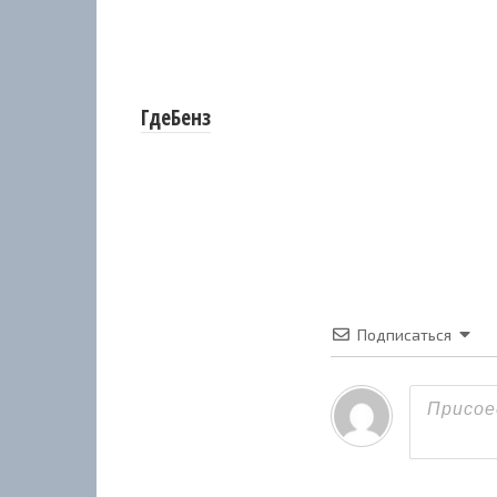
ГдеБенз
Подписаться