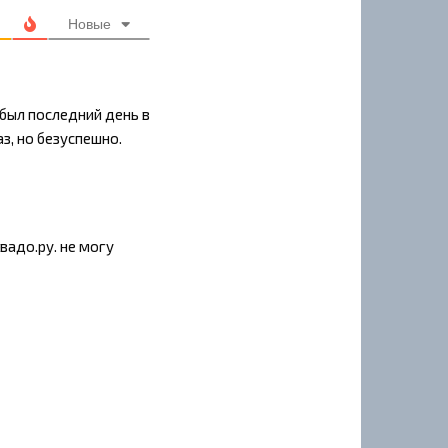
Новые
 был последний день в
з, но безуспешно.
вадо.ру. не могу