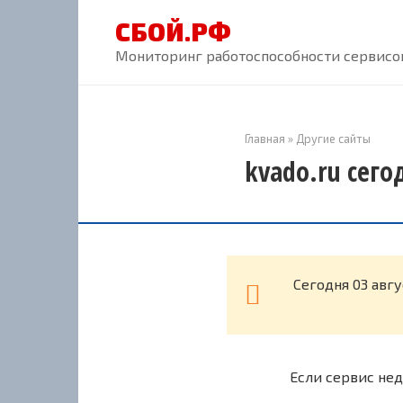
Перейти
СБОЙ.РФ
к
контенту
Мониторинг работоспособности сервисов
Главная
»
Другие сайты
kvado.ru сего
Cегодня 03 авг
Если сервис нед