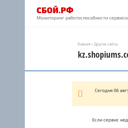
Перейти
СБОЙ.РФ
к
контенту
Мониторинг работоспособности сервисов
Главная
»
Другие сайты
kz.shopiums.c
Cегодня 06 авг
Если сервис нед