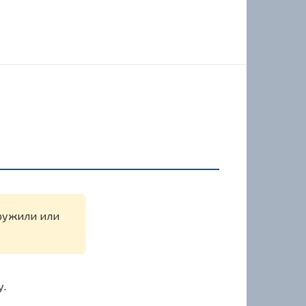
аружили или
у.