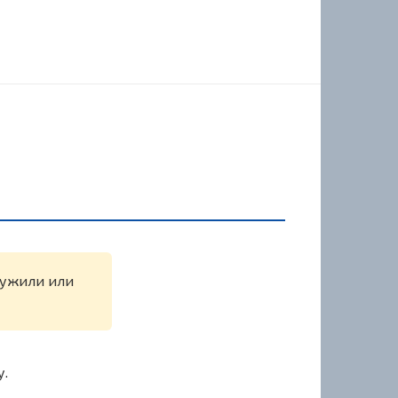
аружили или
у.