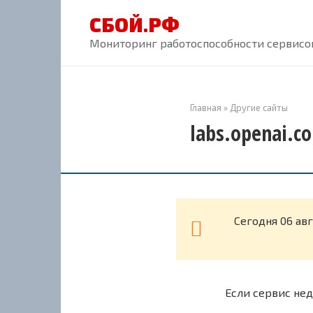
Перейти
СБОЙ.РФ
к
контенту
Мониторинг работоспособности сервисов
Главная
»
Другие сайты
labs.openai.c
Cегодня 06 ав
Если сервис нед