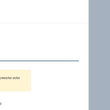
ружили или
у.