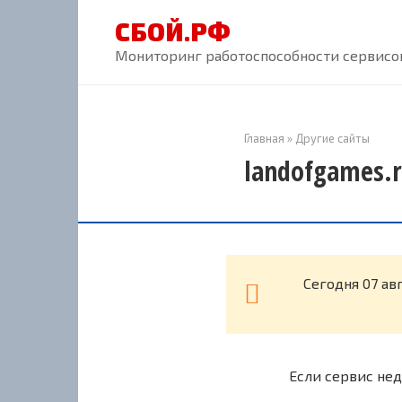
Перейти
СБОЙ.РФ
к
контенту
Мониторинг работоспособности сервисов
Главная
»
Другие сайты
landofgames.r
Cегодня 07 ав
Если сервис нед