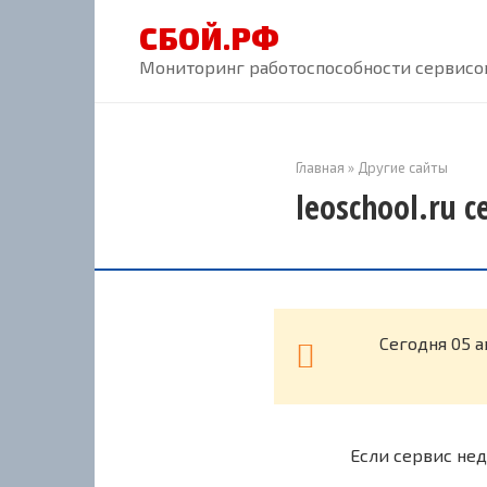
Перейти
СБОЙ.РФ
к
контенту
Мониторинг работоспособности сервисов
Главная
»
Другие сайты
leoschool.ru 
Cегодня 05 а
Если сервис нед