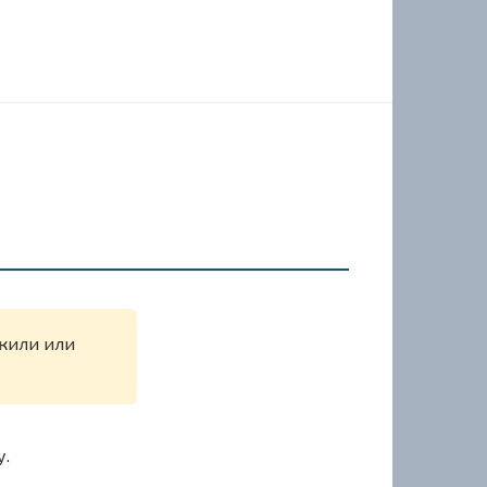
ужили или
у.