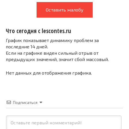
Оставить жалобу
Что сегодня с lescontes.ru
График показывает динамику проблем за
последние 14 дней.
Если на графике виден сильный отрыв от
предыдущих значений, значит сбой массовый.
Нет данных для отображения графика.
Подписаться