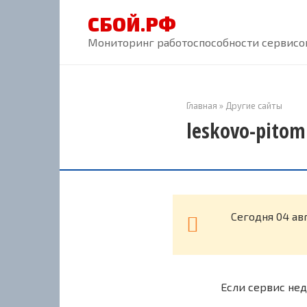
Перейти
СБОЙ.РФ
к
контенту
Мониторинг работоспособности сервисов
Главная
»
Другие сайты
leskovo-pitom
Cегодня 04 ав
Если сервис нед