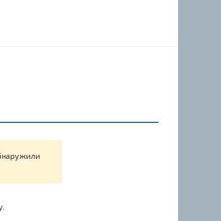
обнаружили
у.