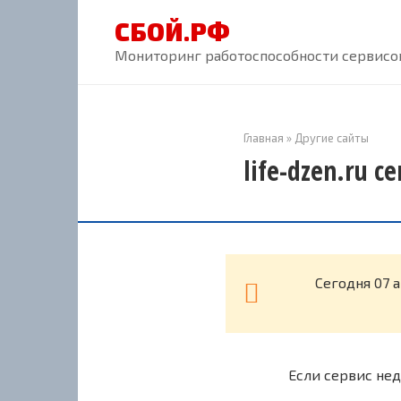
Перейти
СБОЙ.РФ
к
контенту
Мониторинг работоспособности сервисов
Главная
»
Другие сайты
life-dzen.ru с
Cегодня 07 а
Если сервис нед