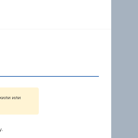
ужили или
у.