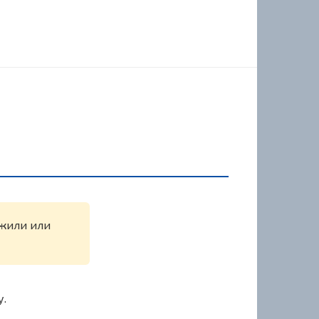
ужили или
у.