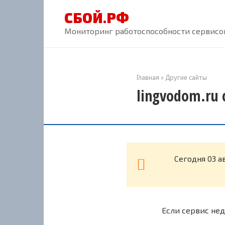
Перейти
СБОЙ.РФ
к
контенту
Мониторинг работоспособности сервисов
Главная
»
Другие сайты
lingvodom.ru 
Cегодня 03 а
Если сервис нед