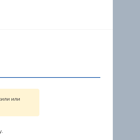
ужили или
у.