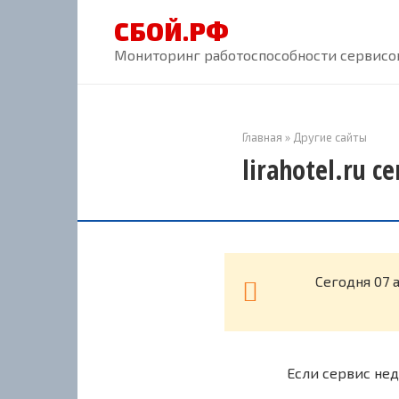
Перейти
СБОЙ.РФ
к
контенту
Мониторинг работоспособности сервисов
Главная
»
Другие сайты
lirahotel.ru с
Cегодня 07 
Если сервис нед