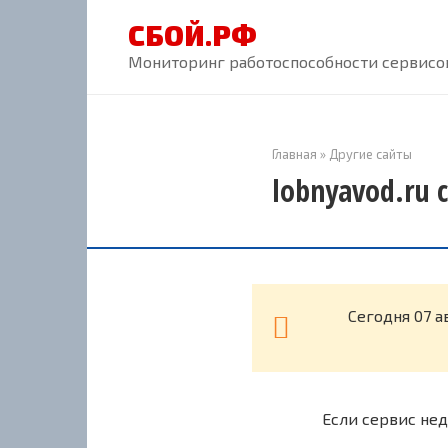
Перейти
СБОЙ.РФ
к
контенту
Мониторинг работоспособности сервисов
Главная
»
Другие сайты
lobnyavod.ru 
Cегодня 07 а
Если сервис нед