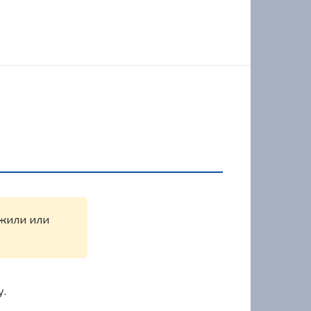
ужили или
у.