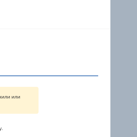
ужили или
у.