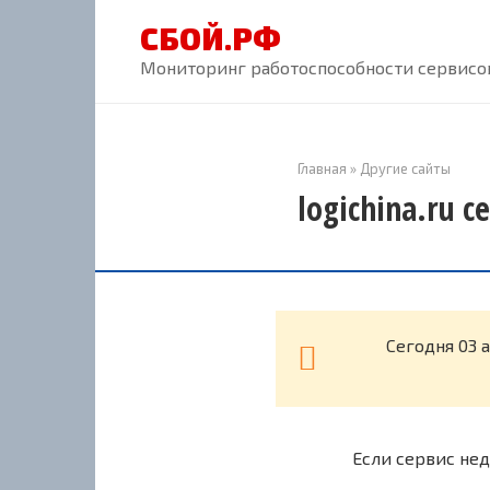
Перейти
СБОЙ.РФ
к
контенту
Мониторинг работоспособности сервисов
Главная
»
Другие сайты
logichina.ru 
Cегодня 03 
Если сервис нед