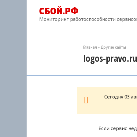
Перейти
СБОЙ.РФ
к
контенту
Мониторинг работоспособности сервисов
Главная
»
Другие сайты
logos-pravo.r
Cегодня 03 ав
Если сервис нед