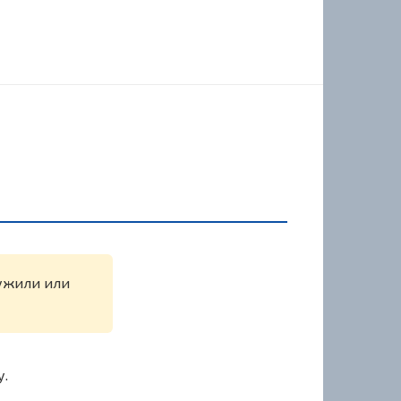
ружили или
у.