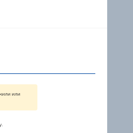
ужили или
у.