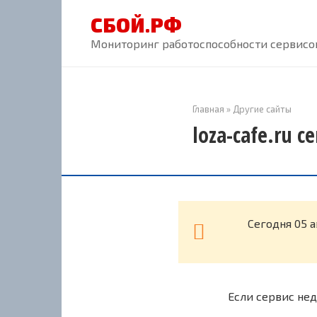
Перейти
СБОЙ.РФ
к
контенту
Мониторинг работоспособности сервисов
Главная
»
Другие сайты
loza-cafe.ru 
Cегодня 05 а
Если сервис нед