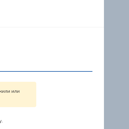
ужили или
у.