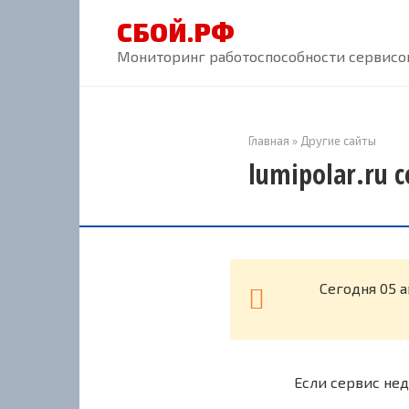
Перейти
СБОЙ.РФ
к
контенту
Мониторинг работоспособности сервисов
Главная
»
Другие сайты
lumipolar.ru 
Cегодня 05 а
Если сервис нед