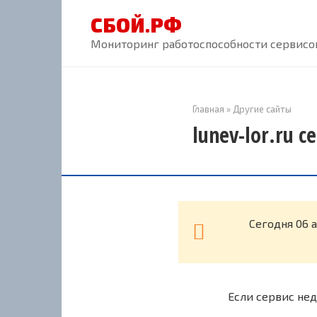
Перейти
СБОЙ.РФ
к
контенту
Мониторинг работоспособности сервисов
Главная
»
Другие сайты
lunev-lor.ru 
Cегодня 06 а
Если сервис нед