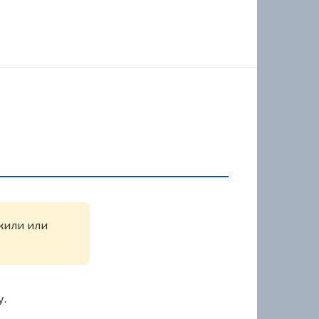
ужили или
у.